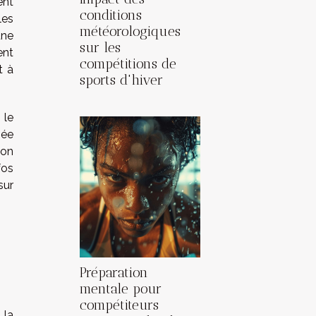
ent
conditions
les
météorologiques
une
sur les
ent
compétitions de
t à
sports d'hiver
 le
mée
ion
fos
sur
Préparation
mentale pour
compétiteurs
 la