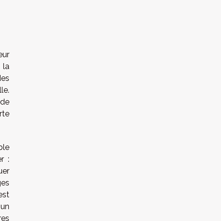
eur
 la
des
le.
 de
rte
ble
r :
uer
ges
est
 un
res