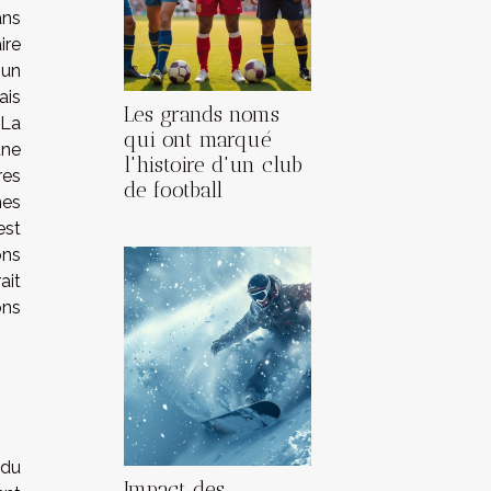
ans
ire
un
ais
Les grands noms
 La
qui ont marqué
une
l'histoire d'un club
res
de football
mes
est
ons
ait
ons
 du
Impact des