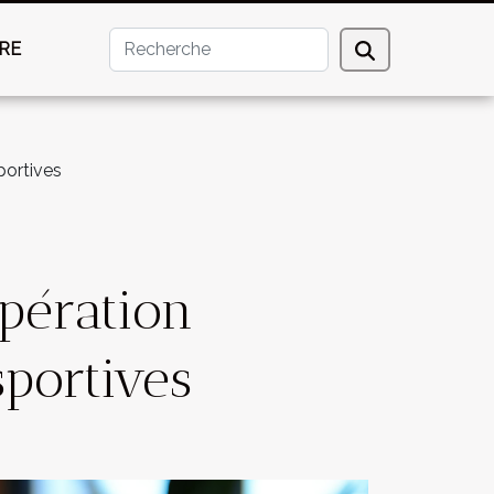
RE
portives
upération
sportives