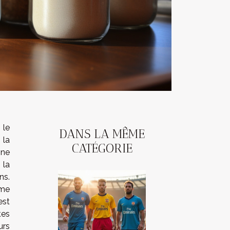
 le
DANS LA MÊME
la
CATÉGORIE
ine
 la
ns.
mme
est
tes
urs