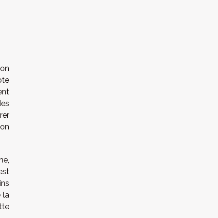
ion
pte
ent
des
rer
ion
ne,
est
ins
 la
tte