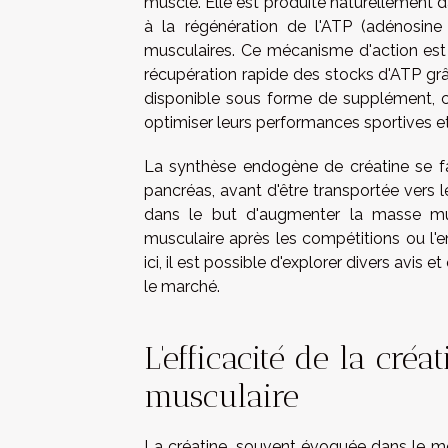
muscle. Elle est produite naturellement d
à la régénération de l'ATP (adénosine 
musculaires. Ce mécanisme d'action est e
récupération rapide des stocks d'ATP grâc
disponible sous forme de supplément, ce
optimiser leurs performances sportives et
La synthèse endogène de créatine se fai
pancréas, avant d'être transportée ver
dans le but d'augmenter la masse musc
musculaire après les compétitions ou l'
ici
, il est possible d'explorer divers avis e
le marché.
L'efficacité de la cré
musculaire
La créatine, souvent évoquée dans le mond