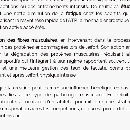
titions ou des entraînements intensifs. De multiples
étu
ant une nette diminution de la
fatigue
chez les sportifs qui
isant la resynthèse rapide de l'ATP, la monnaie énergétique
tion active accélérée.
ion des fibres musculaires
, en intervenant dans le proces
on des protéines endommagées lors de l'effort. Son action an
 la dégradation des protéines musculaires, réduisant ai
s sportifs qui l'intègrent à leur régime rapportent souvent 
 et une meilleure gestion des taux de lactate, connu p
nt et après l'effort physique intense.
que la créatine peut exercer une influence bénéfique en cas
s liés à ce type de pathologie musculaire. En définiti
otocole alimentaire d'un athlète pourrait être une straté
 récupération après les compétitions, ce qui est primordial p
ut niveau.