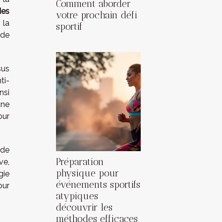
Comment aborder
des
votre prochain défi
 la
sportif
 de
sus
ti-
nsi
une
our
 de
Préparation
ve,
physique pour
gie
événements sportifs
our
atypiques
découvrir les
méthodes efficaces