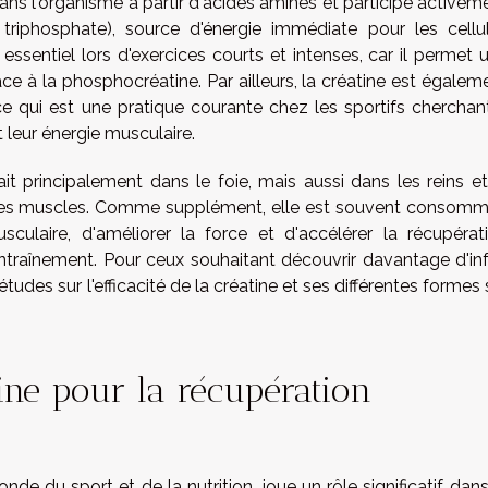
ans l'organisme à partir d'acides aminés et participe activem
triphosphate), source d'énergie immédiate pour les cellu
ssentiel lors d'exercices courts et intenses, car il permet 
e à la phosphocréatine. Par ailleurs, la créatine est égalem
 qui est une pratique courante chez les sportifs cherchan
 leur énergie musculaire.
t principalement dans le foie, mais aussi dans les reins et
s les muscles. Comme supplément, elle est souvent consom
ulaire, d'améliorer la force et d'accélérer la récupérat
entraînement. Pour ceux souhaitant
découvrir davantage d'in
t études sur l'efficacité de la créatine et ses différentes formes 
atine pour la récupération
e du sport et de la nutrition, joue un rôle significatif dans