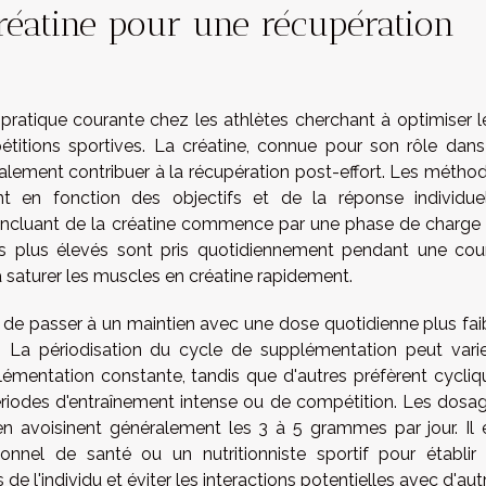
réatine pour une récupération
pratique courante chez les athlètes cherchant à optimiser l
titions sportives. La créatine, connue pour son rôle dans
alement contribuer à la récupération post-effort. Les métho
t en fonction des objectifs et de la réponse individuel
 incluant de la créatine commence par une phase de charge
 plus élevés sont pris quotidiennement pendant une cou
 saturer les muscles en créatine rapidement.
é de passer à un maintien avec une dose quotidienne plus fai
. La périodisation du cycle de supplémentation peut varie
lémentation constante, tandis que d'autres préfèrent cycliq
ériodes d'entraînement intense ou de compétition. Les dosa
 avoisinent généralement les 3 à 5 grammes par jour. Il 
nel de santé ou un nutritionniste sportif pour établir
e l'individu et éviter les interactions potentielles avec d'aut